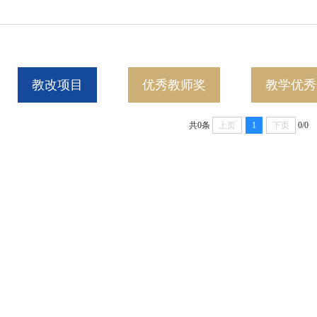
教改项目
优秀教师奖
教学优秀
共0条
上页
1
下页
0/0